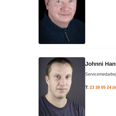
Johnni Han
Servicemedarbejd
T:
23 38 05 24 