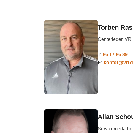
Torben Ras
Centerleder, VRI
T:
86 17 86 89
E:
kontor@vri.
Allan Scho
Servicemedarbe