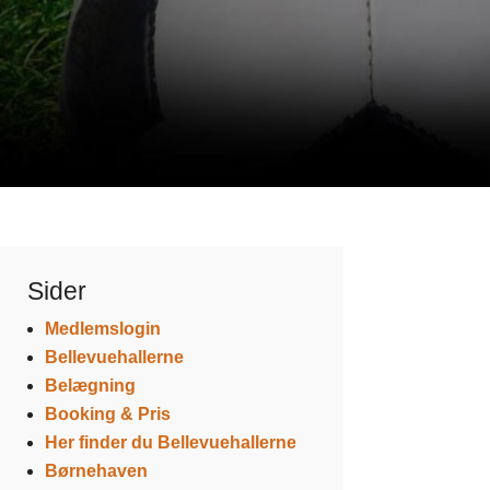
Sider
Medlemslogin
Bellevuehallerne
Belægning
Booking & Pris
Her finder du Bellevuehallerne
Børnehaven