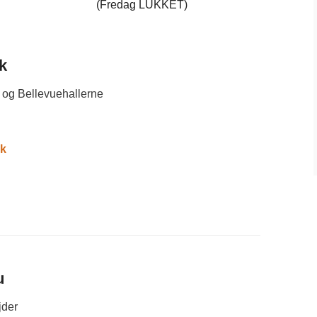
(Fredag LUKKET)
k
 og Bellevuehallerne
dk
u
jder